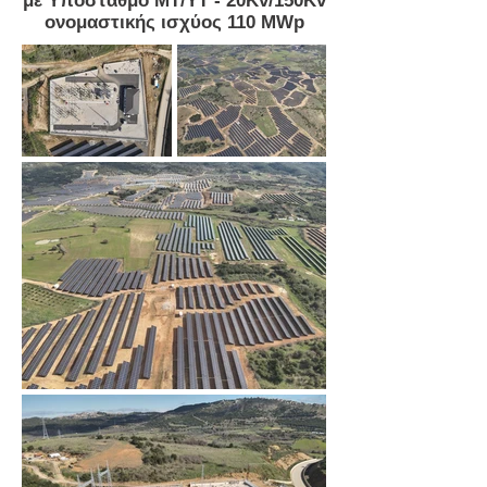
με Υποσταθμό ΜΤ/ΥΤ - 20Kv/150Kv
ονομαστικής ισχύος 110 ΜWp