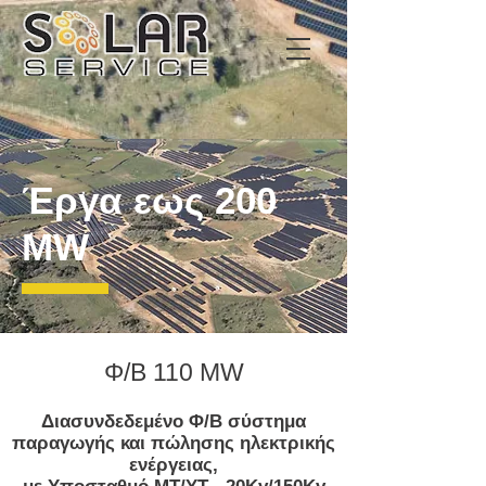
Έργα εως 200
MW
Φ/Β 110 MW
Διασυνδεδεμένο Φ/Β σύστημα
παραγωγής και πώλησης ηλεκτρικής
ενέργειας,