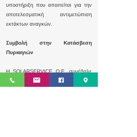
υποστήριξη που απαιτείται για την
αποτελεσματική αντιμετώπιση
εκτάκτων αναγκών.
Συμβολή στην Κατάσβεση
Πυρκαγιών
Η SOLARSERVICE O.E. συνέβαλε
αποφασιστικά στην κατάσβεση
πυρκαγιάς σε τοπική κοινότητα,
χρησιμοποιώντας τα ίδια της τα
μέσα και πόρους. Η συνεργασία μας
με τον Δήμο και την Πυροσβεστική
Υπηρεσία ήταν κρίσιμη για την