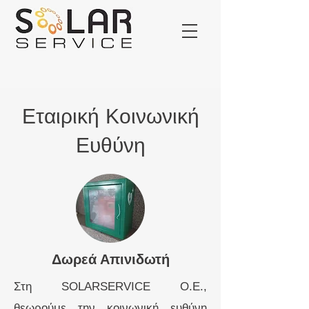
Εταιρική Κοινωνική
Ευθύνη
Δωρεά Απινιδωτή
Στη SOLARSERVICE O.E.,
θεωρούμε την κοινωνική ευθύνη